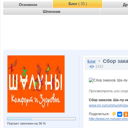
Блог
( 33 )
Основное
Др
Шпионаж
Сбор зака
>
Блог
1432
Просмотреть или сохр
Сбор заказов. Ша-лу-н
www.nn.ru/community/sp/
Поделиться:
http://www.nn.ru/user.
Портрет заполнен на 36 %