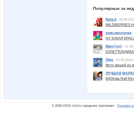
Популярные за не
Nata.li
05.08.202
WILDBERRIES Н
комсомолочка
НУ КАКАЯ КРАСОТ
Мил@н@
01.08
ЕЛЛЕТТО!!!ДИК
Olgs
04.08.2026 
Фото вещей из ки
ЛУЧШАЯ МАРК
[b]Обувь Ralf Ri
© 2026 ООО «Сеть городских порталов» ·
Реклама н