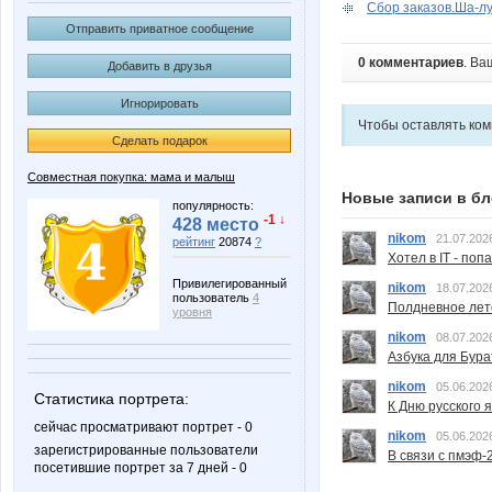
Сбор заказов.Ша-лу
Отправить приватное сообщение
0 комментариев
. Ва
Добавить в друзья
Игнорировать
Чтобы оставлять ко
Сделать подарок
Совместная покупка: мама и малыш
Новые записи в бл
популярность:
-1 ↓
428 место
nikom
21.07.202
рейтинг
20874
?
Хотел в IT - поп
Привилегированный
nikom
18.07.202
пользователь
4
Полдневное лет
уровня
nikom
08.07.202
Азбука для Бура
nikom
05.06.202
Статистика портрета:
К Дню русского 
сейчас просматривают портрет - 0
nikom
05.06.202
зарегистрированные пользователи
В связи с пмэф-
посетившие портрет за 7 дней - 0