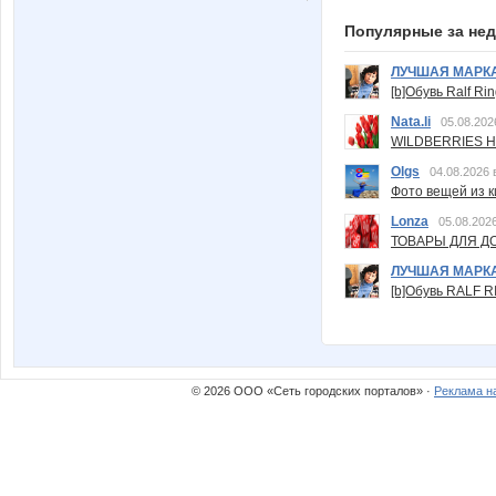
Популярные за не
ЛУЧШАЯ МАРК
[b]Обувь Ralf Ri
Nata.li
05.08.202
WILDBERRIES Н
Olgs
04.08.2026 
Фото вещей из ки
Lonza
05.08.2026
ТОВАРЫ ДЛЯ ДО
ЛУЧШАЯ МАРК
[b]Обувь RALF RI
© 2026 ООО «Сеть городских порталов» ·
Реклама н