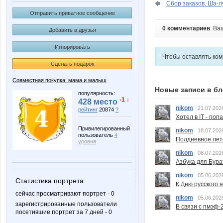
Сбор заказов. Ша-лу
Отправить приватное сообщение
0 комментариев
. Ва
Добавить в друзья
Игнорировать
Чтобы оставлять ко
Сделать подарок
Совместная покупка: мама и малыш
Новые записи в бл
популярность:
-1 ↓
428 место
nikom
21.07.202
рейтинг
20874
?
Хотел в IT - поп
Привилегированный
nikom
18.07.202
пользователь
4
Полдневное лет
уровня
nikom
08.07.202
Азбука для Бура
nikom
05.06.202
Статистика портрета:
К Дню русского 
сейчас просматривают портрет - 0
nikom
05.06.202
зарегистрированные пользователи
В связи с пмэф-
посетившие портрет за 7 дней - 0