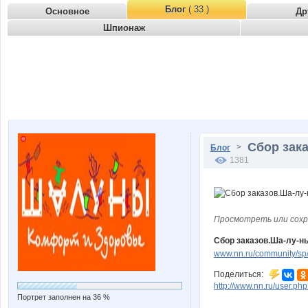
Блог
( 33 )
Основное
Др
Шпионаж
Сбор зака
>
Блог
1381
Просмотреть или сохр
Сбор заказов.Ша-лу-н
www.nn.ru/community/sp/
Поделиться:
http://www.nn.ru/user.
Портрет заполнен на 36 %