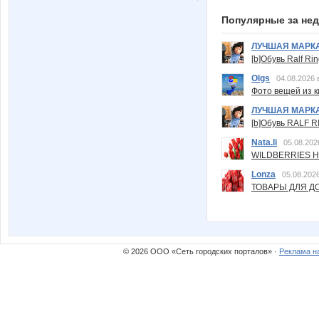
Популярные за не
ЛУЧШАЯ МАРК
[b]Обувь Ralf Ri
Olgs
04.08.2026 
Фото вещей из ки
ЛУЧШАЯ МАРК
[b]Обувь RALF RI
Nata.li
05.08.202
WILDBERRIES Н
Lonza
05.08.2026
ТОВАРЫ ДЛЯ ДО
© 2026 ООО «Сеть городских порталов» ·
Реклама н