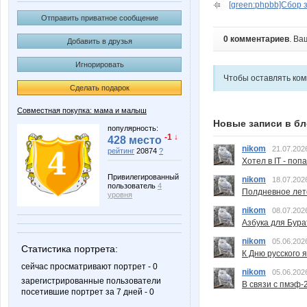
[green:phpbb]Сбор з
Отправить приватное сообщение
0 комментариев
. Ва
Добавить в друзья
Игнорировать
Чтобы оставлять ко
Сделать подарок
Совместная покупка: мама и малыш
Новые записи в бл
популярность:
-1 ↓
428 место
nikom
21.07.202
рейтинг
20874
?
Хотел в IT - поп
Привилегированный
nikom
18.07.202
пользователь
4
Полдневное лет
уровня
nikom
08.07.202
Азбука для Бура
nikom
05.06.202
Статистика портрета:
К Дню русского 
сейчас просматривают портрет - 0
nikom
05.06.202
зарегистрированные пользователи
В связи с пмэф-
посетившие портрет за 7 дней - 0