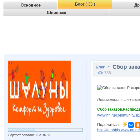
Блог
( 33 )
Основное
Др
Шпионаж
Сбор зака
>
Блог
788
Просмотреть или сохр
Сбор заказов.Распрода
www.nn.ru/community/sp/d
Поделиться:
http://ddhhfds.www.nn.r
Портрет заполнен на 36 %